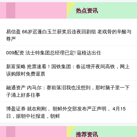
热点资讯
易信盈 66岁迟蓬白玉兰获奖后连夜回剧组 老戏骨的辛酸与
尊严
009配资 法士特集团总经理已定! 寇植达出任
新富策略 抢票速看！国铁集团：春运增开夜间高铁，网上
误购限时免费退票
融通资产 内马尔：赛前落泪我也没想到，那时脑子里一下
子涌上好多往事
博盈证券 就在刚刚， 朝鲜外交部发布严正声明， 4月15
日，据朝中社报道，朝鲜
推荐资讯