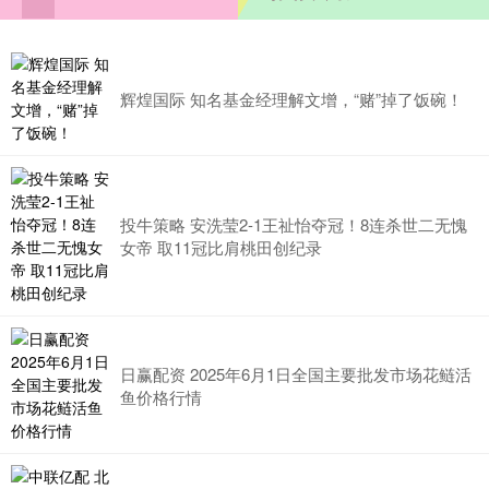
辉煌国际 知名基金经理解文增，“赌”掉了饭碗！
投牛策略 安洗莹2-1王祉怡夺冠！8连杀世二无愧
女帝 取11冠比肩桃田创纪录
日赢配资 2025年6月1日全国主要批发市场花鲢活
鱼价格行情