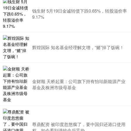
钱生财 5月19日金诚转债下跌0.65%，转股溢价率
9.17%
辉煌国际 知名基金经理解文增，“赌”掉了饭碗！
金财顺 天桥起重：公司旗下持有怡珀新能源产业
基金及株洲市级母基金
尊鼎配资 被印度忽悠瘸了，要中国归还港口使用
权，如今看到违约金后妥协