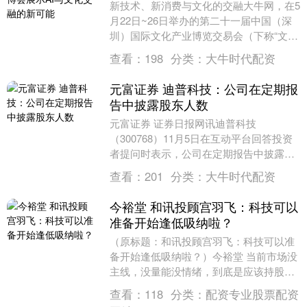
新技术、新消费与文化的交融大牛网，在5
月22日~26日举办的第二十一届中国（深
圳）国际文化产业博览交易会（下称“文博
会”）上得到了充分展现。 第一财经记者
查看：
198
分类：
大牛时代配资
探展发....
元富证券 迪普科技：公司在定期报
告中披露股东人数
元富证券 证券日报网讯迪普科技
（300768）11月5日在互动平台回答投资
者提问时表示，公司在定期报告中披露股
东人数。....
查看：
201
分类：
大牛时代配资
今裕堂 和讯投顾宫羽飞：科技可以
准备开始逢低吸纳啦？
（原标题：和讯投顾宫羽飞：科技可以准
备开始逢低吸纳啦？）今裕堂 当前市场没
主线，没量能没情绪，到底是应该持股过
节好，还是持币过节好？ 和讯投顾宫羽飞
查看：
118
分类：
配资专业股票配资
表示，今天市....