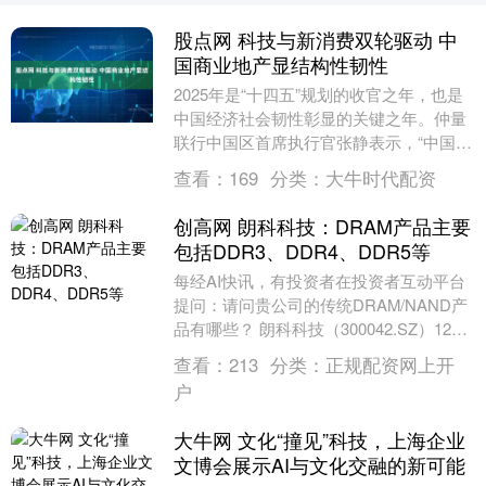
股点网 科技与新消费双轮驱动 中
国商业地产显结构性韧性
2025年是“十四五”规划的收官之年，也是
中国经济社会韧性彰显的关键之年。仲量
联行中国区首席执行官张静表示，“中国商
业地产市场在复杂多变的宏观环境中展现
查看：
169
分类：
大牛时代配资
出显著的....
创高网 朗科科技：DRAM产品主要
包括DDR3、DDR4、DDR5等
每经AI快讯，有投资者在投资者互动平台
提问：请问贵公司的传统DRAM/NAND产
品有哪些？ 朗科科技（300042.SZ）12月
31日在投资者互动平台表示，公司....
查看：
213
分类：
正规配资网上开
户
大牛网 文化“撞见”科技，上海企业
文博会展示AI与文化交融的新可能