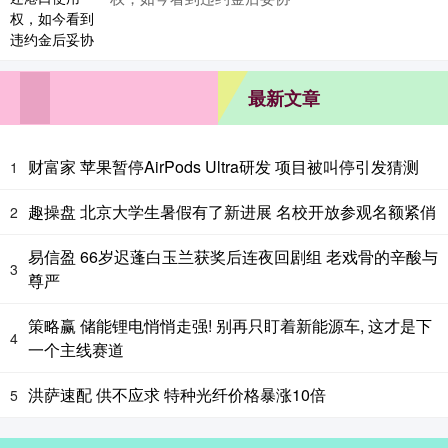
最新文章
财富家 苹果暂停AirPods Ultra研发 项目被叫停引发猜测
1
趣操盘 北京大学生暑假有了新进展 名校开放参观名额紧俏
2
易信盈 66岁迟蓬白玉兰获奖后连夜回剧组 老戏骨的辛酸与
3
尊严
策略赢 储能锂电悄悄走强! 别再只盯着新能源车, 这才是下
4
一个主线赛道
洪萨速配 供不应求 特种光纤价格暴涨10倍
5