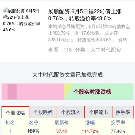
展鹏配资 6月5日福22转债上涨
0.76%，转股溢价率43.6%
本站消息展鹏配资，6月5日福22转债收盘
上涨0.76%，报117.6元/张，成交额
3280.05万元，转股溢价率43.6%。 资料显
示，福22转债信用级别为“A....
查看：
113
分类：
大牛时代配资
大牛时代配资文章已加载完成
个股实时涨跌榜
个股跌幅
个股流入
个股流出
换手率
个股涨幅
排名
名称
最新价
涨幅
换手率
1
N津富
37.49
114.72%
77.46%