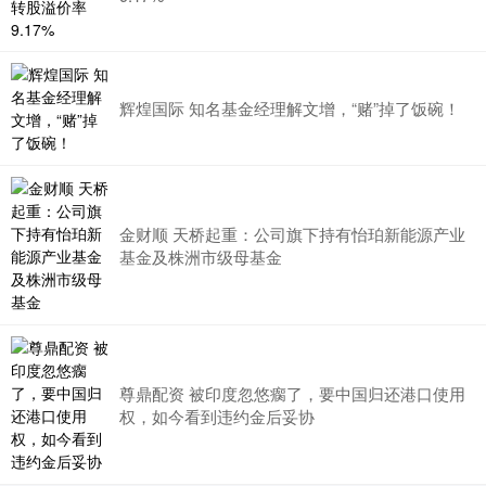
辉煌国际 知名基金经理解文增，“赌”掉了饭碗！
金财顺 天桥起重：公司旗下持有怡珀新能源产业
基金及株洲市级母基金
尊鼎配资 被印度忽悠瘸了，要中国归还港口使用
权，如今看到违约金后妥协