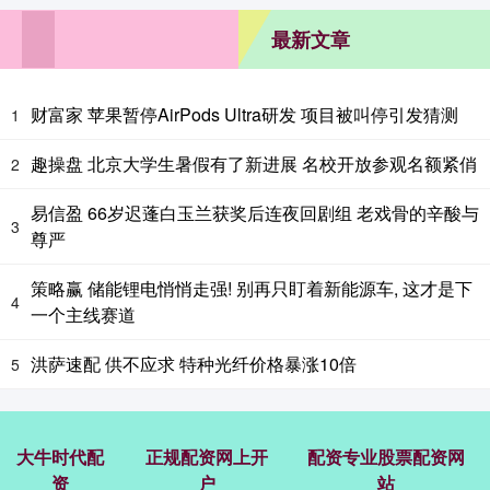
最新文章
财富家 苹果暂停AirPods Ultra研发 项目被叫停引发猜测
1
趣操盘 北京大学生暑假有了新进展 名校开放参观名额紧俏
2
易信盈 66岁迟蓬白玉兰获奖后连夜回剧组 老戏骨的辛酸与
3
尊严
策略赢 储能锂电悄悄走强! 别再只盯着新能源车, 这才是下
4
一个主线赛道
洪萨速配 供不应求 特种光纤价格暴涨10倍
5
大牛时代配
正规配资网上开
配资专业股票配资网
资
户
站