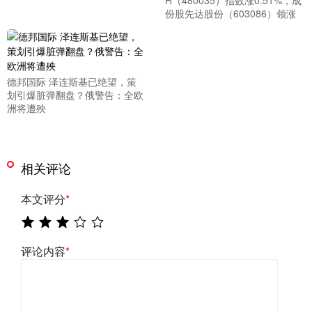
R（480035）指数涨0.51%，成
份股先达股份（603086）领涨
德邦国际 泽连斯基已绝望，策
划引爆脏弹翻盘？俄警告：全欧
洲将遭殃
相关评论
本文评分
*
评论内容
*