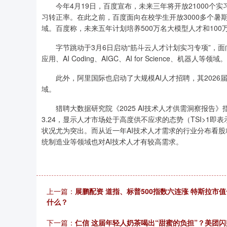
今年4月19日，百度宣布，未来三年将开放21000个
习转正率。在此之前，百度面向在校学生开放3000多个暑
域。百度称，未来五年计划培养500万名大模型人才和100
字节跳动于3月6日启动“筋斗云人才计划实习专项”，面
应用、AI Coding、AIGC、AI for Science、机器人等领域。
此外，阿里国际也启动了大规模AI人才招聘，其2026届校
域。
猎聘大数据研究院《2025 AI技术人才供需洞察报告》指
3.24，显示人才市场处于高度供不应求的态势（TSI>1
状况尤为突出。而从近一年AI技术人才需求的行业分布看
统制造业等领域也对AI技术人才有较高需求。
上一篇：
展鹏配资 道指、标普500指数六连涨 特斯拉市
什么？
下一篇：
仁信 这届年轻人奶茶喝出“甜蜜的负担”？美团闪