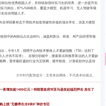
实习岗位给优秀校园人才，并持续加强对实习生的培养，进一步提升实
期实习岗位，87%与AI相关，覆盖大模型、机器学习、无人驾驶等领
万名自动驾驶人才。
向全球招募有志于用技术创造突破性价值的顶尖学生，涉及大模型
招中的AI岗位占比达80%，涵盖AI算法、研发、AI产品经理等领
出，今年1月，猎聘平台AI技术整体人才紧缺指数（TSI）达到了
即表示人才供不应求）。在细分职能中，搜索算法和推荐算法的人才紧缺
股粮网，需求最旺盛的行业为互联网，硬件制造、计算机软件以及传
大牛时代配资提示：文章来自网络，不代表本站观点。
值一夜增加超1400亿元！特朗普政府对亚马逊发起猛烈抨击 发生了
购上线“无糖养生水9块9”神价专区