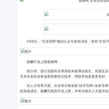
5月8日，“京东招聘”微信公众号发布消息，宣布“京东T
薪酬不设上限股粮网
据介绍，该计划面向全球高校本硕博在校生、应届生及毕
京东丰富的业务场景探索前沿技术、用技术创造更多美好。
在人才培养方面，京东表示将采取“技术导师+业务导师+
的加速成长。薪酬方面则不设上限，并将为相关人才提供全
上证指数
3940.04
.40
2.13%
39.68
1.