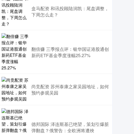
盒马配资 和讯投顾陆润凯：尾盘调整，
下周怎么走？
翻倍赚 三季报点评：银华国证港股通创
新药ETF基金季度涨幅25.27%
尚竞配资 苏州泰康之家吴园地址，如何
预约参观吴园
德邦国际 泽连斯基已绝望，策划引爆脏
弹翻盘？俄警告：全欧洲将遭殃