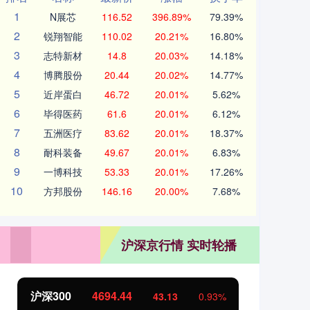
1
N展芯
116.52
396.89%
79.39%
2
锐翔智能
110.02
20.21%
16.80%
3
志特新材
14.8
20.03%
14.18%
4
博腾股份
20.44
20.02%
14.77%
5
近岸蛋白
46.72
20.01%
5.62%
6
毕得医药
61.6
20.01%
6.12%
7
五洲医疗
83.62
20.01%
18.37%
8
耐科装备
49.67
20.01%
6.83%
9
一博科技
53.33
20.01%
17.26%
10
方邦股份
146.16
20.00%
7.68%
沪深京行情 实时轮播
沪深300
4694.44
北
43.13
0.93%