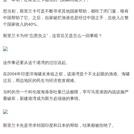
想当初，斯里兰卡可是不断寻求其他国家帮助，都吃了闭门羹，唯有
中国帮助了它。之后，自家破烂渔港也是经过中国之手，总收入占整
个国家收入的40%。
斯里兰卡为何“忘恩负义”，这背后又是怎么一回事呢？
这件事还要从这个港湾的过往说起。
在2004年印度洋海啸未来临之前，该港湾是个不太起眼的渔港。海啸
过后，周边地区的民生与经济愈发艰难。
当时的另一个科伦坡海港吞吐量已达极限，亭可马里港因内战设施严
重破坏，新建港湾成为斯方必须做的事情。
斯里兰卡先是寻求邻国印度和日本的帮助，结果都被拒绝了。