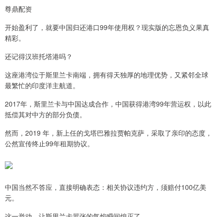
尊鼎配资
开始盈利了，就要中国归还港口99年使用权？现实版的忘恩负义果真
精彩。
还记得汉班托塔港吗？
这座港湾位于斯里兰卡南端，拥有得天独厚的地理优势，又紧邻全球
最繁忙的印度洋主航道。
2017年，斯里兰卡与中国达成合作，中国获得港湾99年营运权，以此
抵偿其对中方的部分负债。
然而，2019 年，新上任的戈塔巴雅拉贾帕克萨，采取了亲印的态度，
公然宣传终止99年租期协议。
中国当然不答应，直接明确表态：相关协议违约方，须赔付100亿美
元。
这一举动，让斯里兰卡嚣张的气焰瞬间熄灭了。