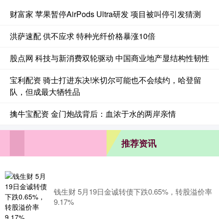
财富家 苹果暂停AirPods Ultra研发 项目被叫停引发猜测
洪萨速配 供不应求 特种光纤价格暴涨10倍
股点网 科技与新消费双轮驱动 中国商业地产显结构性韧性
宝利配资 骑士打进东决!米切尔可能也不会续约，哈登留
队，但成最大牺牲品
擒牛宝配资 金门炮战背后：血浓于水的两岸亲情
推荐资讯
钱生财 5月19日金诚转债下跌0.65%，转股溢价率
9.17%