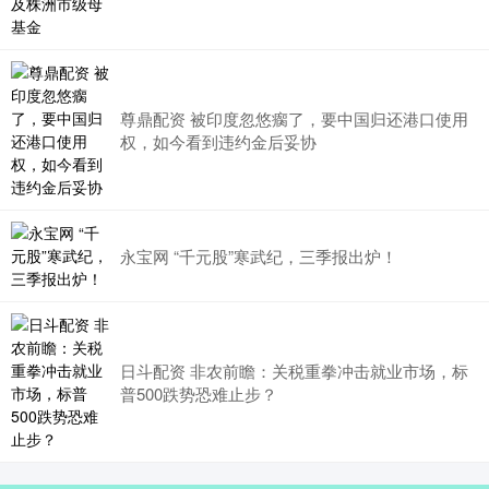
尊鼎配资 被印度忽悠瘸了，要中国归还港口使用
权，如今看到违约金后妥协
永宝网 “千元股”寒武纪，三季报出炉！
日斗配资 非农前瞻：关税重拳冲击就业市场，标
普500跌势恐难止步？