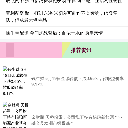
股点网 科技与新消费双轮驱动 中国商业地产显结构性韧性
宝利配资 骑士打进东决!米切尔可能也不会续约，哈登留
队，但成最大牺牲品
擒牛宝配资 金门炮战背后：血浓于水的两岸亲情
推荐资讯
钱生财 5月19日金诚转债下跌0.65%，转股溢价率
9.17%
金财顺 天桥起重：公司旗下持有怡珀新能源产业
基金及株洲市级母基金