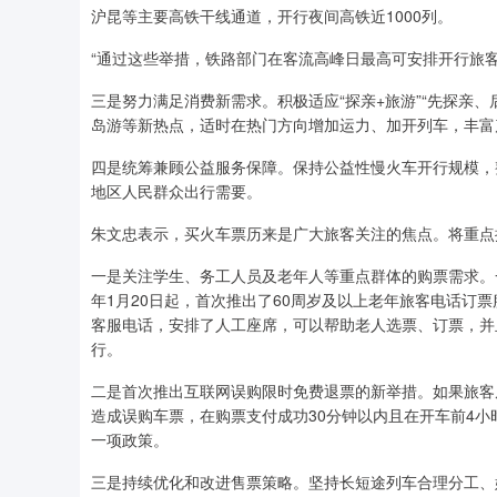
沪昆等主要高铁干线通道，开行夜间高铁近1000列。
“通过这些举措，铁路部门在客流高峰日最高可安排开行旅客列
三是努力满足消费新需求。积极适应“探亲+旅游”“先探亲
岛游等新热点，适时在热门方向增加运力、加开列车，丰富
四是统筹兼顾公益服务保障。保持公益性慢火车开行规模，
地区人民群众出行需要。
朱文忠表示，买火车票历来是广大旅客关注的焦点。将重点
一是关注学生、务工人员及老年人等重点群体的购票需求。
年1月20日起，首次推出了60周岁及以上老年旅客电话订票
客服电话，安排了人工座席，可以帮助老人选票、订票，并
行。
二是首次推出互联网误购限时免费退票的新举措。如果旅客朋
造成误购车票，在购票支付成功30分钟以内且在开车前4
一项政策。
三是持续优化和改进售票策略。坚持长短途列车合理分工、