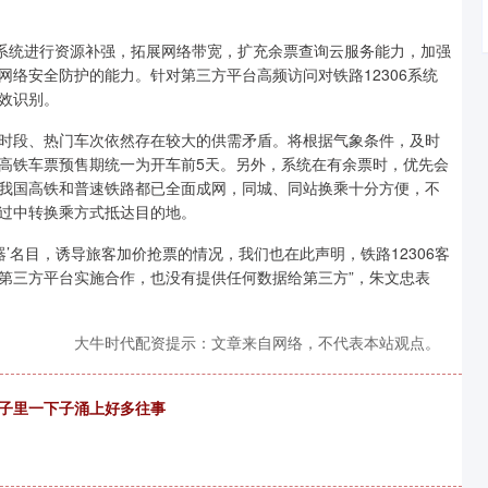
售票系统进行资源补强，拓展网络带宽，扩充余票查询云服务能力，加强
络安全防护的能力。针对第三方平台高频访问对铁路12306系统
效识别。
时段、热门车次依然存在较大的供需矛盾。将根据气象条件，及时
高铁车票预售期统一为开车前5天。另外，系统在有余票时，优先会
我国高铁和普速铁路都已全面成网，同城、同站换乘十分方便，不
过中转换乘方式抵达目的地。
’名目，诱导旅客加价抢票的情况，我们也在此声明，铁路12306客
第三方平台实施合作，也没有提供任何数据给第三方”，朱文忠表
大牛时代配资提示：文章来自网络，不代表本站观点。
脑子里一下子涌上好多往事