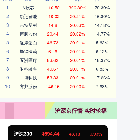
1
N展芯
116.52
396.89%
79.39%
2
锐翔智能
110.02
20.21%
16.80%
3
志特新材
14.8
20.03%
14.18%
4
博腾股份
20.44
20.02%
14.77%
5
近岸蛋白
46.72
20.01%
5.62%
6
毕得医药
61.6
20.01%
6.12%
7
五洲医疗
83.62
20.01%
18.37%
8
耐科装备
49.67
20.01%
6.83%
9
一博科技
53.33
20.01%
17.26%
10
方邦股份
146.16
20.00%
7.68%
沪深京行情 实时轮播
00
4694.44
北证50
11
43.13
0.93%