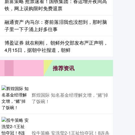
新富策略 抢票速看！国铁集团：春运增开夜间高
铁，网上误购限时免费退票
融通资产 内马尔：赛前落泪我也没想到，那时脑
子里一下子涌上好多往事
博盈证券 就在刚刚， 朝鲜外交部发布严正声明，
4月15日，据朝中社报道，朝鲜
推荐资讯
辉煌国际 知名基金经理解文增，“赌”掉
了饭碗！
投牛策略 安洗莹2-1王祉怡夺冠！8连杀