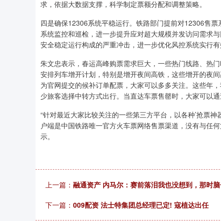
求，依据大数据支撑，科学制定票额分配和调整策略。
四是确保12306系统平稳运行。铁路部门提前对12306
系统监控和巡检，进一步提升应对超大规模并发访问需求与网
安全稳定运行构成的严重冲击，进一步优化风控系统实行有
朱文忠表示，春运高峰购票需求巨大，一些热门线路、热门
安排列车增开计划，特别是增开夜间高铁，这些增开的夜间
为官网提交的候补订单配票，大家可以多多关注。这些年，
少旅客选择中转方式出行。当直达车票售罄时，大家可以通
“针对最近大家比较关注的一些第三方平台，以各种’抢票神器
户端是中国铁路唯一官方火车票网络售票渠道，没有与任何
示。
上一篇：
融通资产 内马尔：赛前落泪我也没想到，那时
下一篇：
009配资 法士特集团总经理已定! 寇植达出任