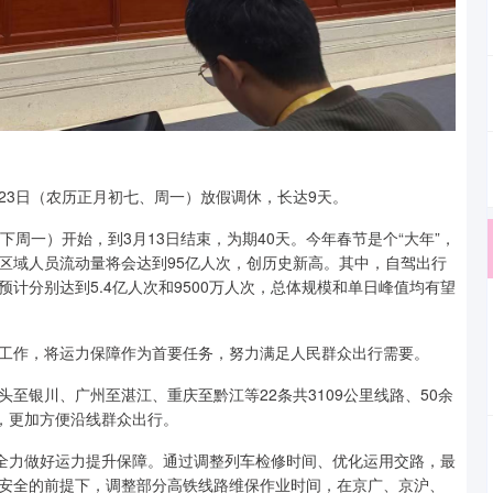
至23日（农历正月初七、周一）放假调休，长达9天。
周一）开始，到3月13日结束，为期40天。今年春节是个“大年”，
区域人员流动量将会达到95亿人次，创历史新高。其中，自驾出行
计分别达到5.4亿人次和9500万人次，总体规模和单日峰值均有望
工作，将运力保障作为首要任务，努力满足人民群众出行需要。
至银川、广州至湛江、重庆至黔江等22条共3109公里线路、50余
，更加方便沿线群众出行。
，全力做好运力提升保障。通过调整列车检修时间、优化运用交路，最
安全的前提下，调整部分高铁线路维保作业时间，在京广、京沪、