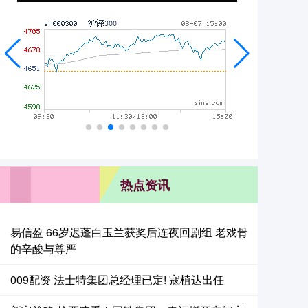
热点资讯
易信盈 66岁迟蓬白玉兰获奖后连夜回剧组 老戏骨
的辛酸与尊严
009配资 法士特集团总经理已定! 寇植达出任