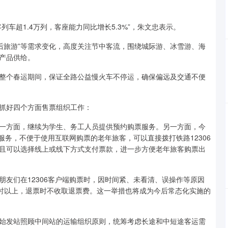
车超1.4万列，客座能力同比增长5.3%”，朱文忠表示。
、后旅游”等需求变化，高度关注节中客流，围绕城际游、冰雪游、海
产品供给。
整个春运期间，保证全路公益慢火车不停运，确保偏远及交通不便
抓好四个方面售票组织工作：
一方面，继续为学生、务工人员提供预约购票服务。另一方面，今
服务，不便于使用互联网购票的老年旅客，可以直接拨打铁路12306
且可以选择线上或线下方式支付票款，进一步方便老年旅客购票出
友们在12306客户端购票时，因时间紧、未看清、误操作等原因
小时以上，退票时不收取退票费。这一举措也将成为今后常态化实施的
始发站照顾中间站的运输组织原则，统筹考虑长途和中短途客运需