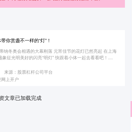
带你赏盏不一样的“灯”！
尔蒂纳冬奥会相遇的大幕刚落 元宵佳节的花灯已然亮起 在上海
象征光明美好的闪亮“明灯” 快跟着小体一起去看看吧！....
来源：股票杠杆公司平台
资网上开户
资文章已加载完成
深证成指
14311.01
02%
200.89
1.42%