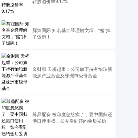
转股溢价率9.17%
辉煌国际 知名基金经理解文增，“赌”掉
了饭碗！
金财顺 天桥起重：公司旗下持有怡珀新
能源产业基金及株洲市级母基金
尊鼎配资 被印度忽悠瘸了，要中国归还
港口使用权，如今看到违约金后妥协