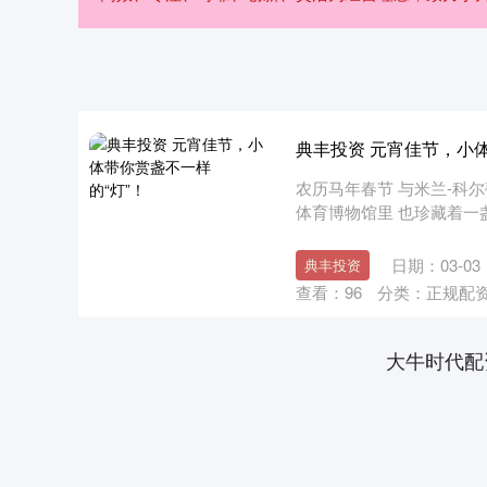
典丰投资 元宵佳节，小体
农历马年春节 与米兰-科
体育博物馆里 也珍藏着一盏
日期：03-03
典丰投资
查看：
96
分类：
正规配
大牛时代配
上证指数
3940.04
.40
2.13%
39.68
1.