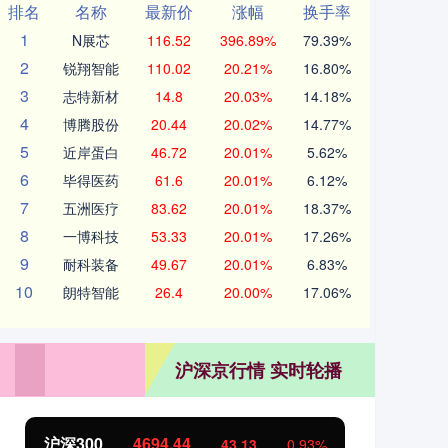
排名
名称
最新价
涨幅
换手率
1
N展芯
116.52
396.89%
79.39%
2
锐翔智能
110.02
20.21%
16.80%
3
志特新材
14.8
20.03%
14.18%
4
博腾股份
20.44
20.02%
14.77%
5
近岸蛋白
46.72
20.01%
5.62%
6
毕得医药
61.6
20.01%
6.12%
7
五洲医疗
83.62
20.01%
18.37%
8
一博科技
53.33
20.01%
17.26%
9
耐科装备
49.67
20.01%
6.83%
10
朗特智能
26.4
20.00%
17.06%
沪深京行情 实时轮播
沪深300
4694.44
北
43.13
0.93%