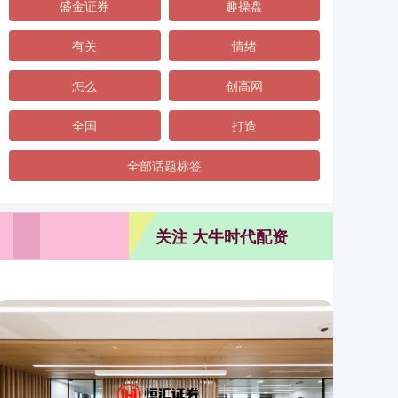
盛金证券
趣操盘
有关
情绪
怎么
创高网
全国
打造
全部话题标签
关注 大牛时代配资