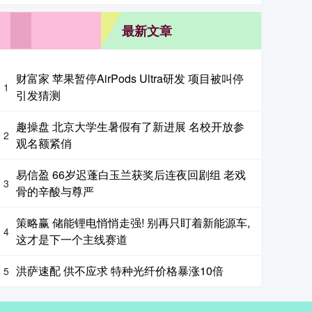
最新文章
财富家 苹果暂停AirPods Ultra研发 项目被叫停
1
引发猜测
趣操盘 北京大学生暑假有了新进展 名校开放参
2
观名额紧俏
易信盈 66岁迟蓬白玉兰获奖后连夜回剧组 老戏
3
骨的辛酸与尊严
策略赢 储能锂电悄悄走强! 别再只盯着新能源车,
4
这才是下一个主线赛道
洪萨速配 供不应求 特种光纤价格暴涨10倍
5