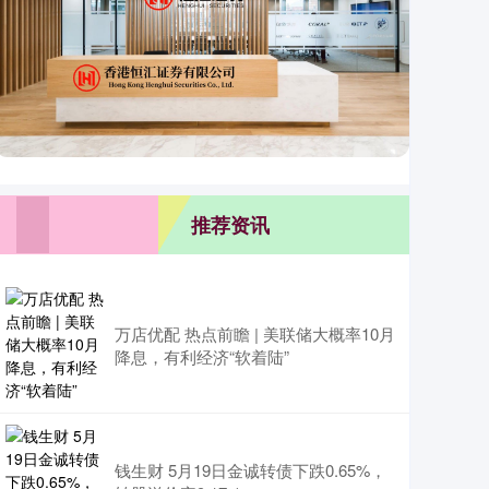
推荐资讯
万店优配 热点前瞻 | 美联储大概率10月
降息，有利经济“软着陆”
钱生财 5月19日金诚转债下跌0.65%，