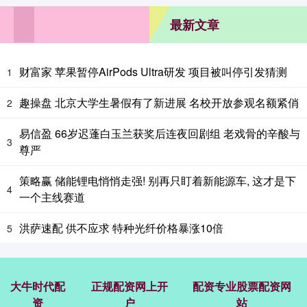
最新文章
财富家 苹果暂停AirPods Ultra研发 项目被叫停引发猜测
1
趣操盘 北京大学生暑假有了新进展 名校开放参观名额紧俏
2
易信盈 66岁迟蓬白玉兰获奖后连夜回剧组 老戏骨的辛酸与
3
尊严
策略赢 储能锂电悄悄走强! 别再只盯着新能源车, 这才是下
4
一个主线赛道
洪萨速配 供不应求 特种光纤价格暴涨10倍
5
大牛时代配
正规配资网上开
配资专业股票配资网
资
户
站