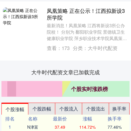
凤凰策略 正在公示！江西拟新设3
所学院
最新消息！凤凰策略 江西将新设3所公办
院校！ 分别为 鄱阳职业学院 景德镇卫生
健康职业学院 萍乡职业技术学院凤凰策略
↓↓↓ 一起来看详情↓ 关于高等学校设置
查看：
173
分类：
大牛时代配资
事....
大牛时代配资文章已加载完成
个股实时涨跌榜
个股跌幅
个股流入
个股流出
换手率
个股涨幅
排名
名称
最新价
涨幅
换手率
1
N津富
37.49
114.72%
77.46%