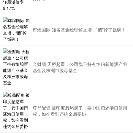
辉煌国际 知名基金经理解文增，“赌”掉了饭碗！
金财顺 天桥起重：公司旗下持有怡珀新能源产业
基金及株洲市级母基金
尊鼎配资 被印度忽悠瘸了，要中国归还港口使用
权，如今看到违约金后妥协