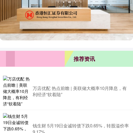
推荐资讯
万店优配 热点前瞻 | 美联储大概率10月降息，有
利经济“软着陆”
钱生财 5月19日金诚转债下跌0.65%，转股溢价率
9.17%