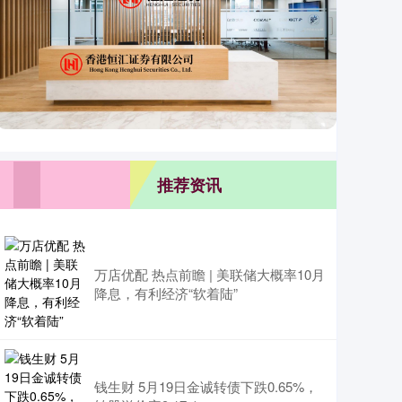
推荐资讯
万店优配 热点前瞻 | 美联储大概率10月
降息，有利经济“软着陆”
钱生财 5月19日金诚转债下跌0.65%，