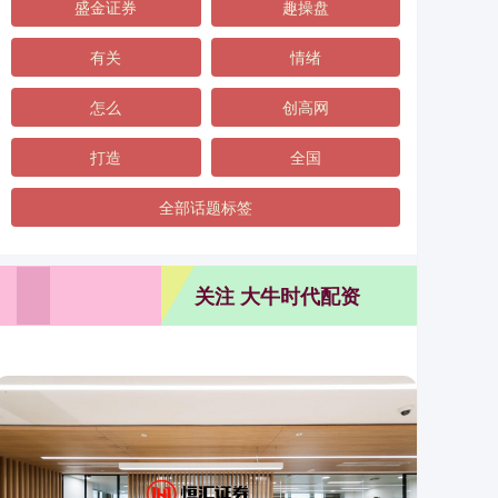
盛金证券
趣操盘
有关
情绪
怎么
创高网
打造
全国
全部话题标签
关注 大牛时代配资