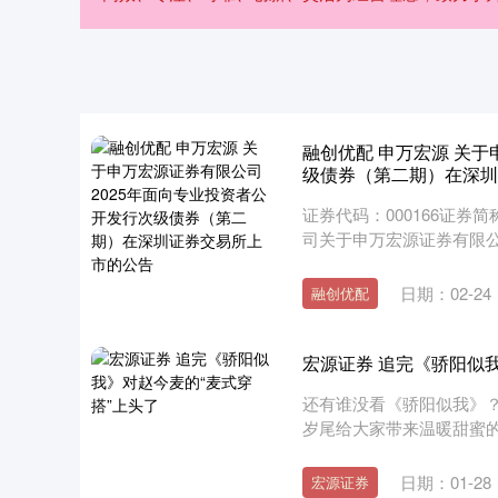
融创优配 申万宏源 关于
级债券（第二期）在深圳
证券代码：000166证券
司关于申万宏源证券有限公司
日期：02-24
融创优配
宏源证券 追完《骄阳似
还有谁没看《骄阳似我》？
岁尾给大家带来温暖甜蜜
向....
日期：01-28
宏源证券
深证成指
14311.01
.68
1.02%
200.89
1