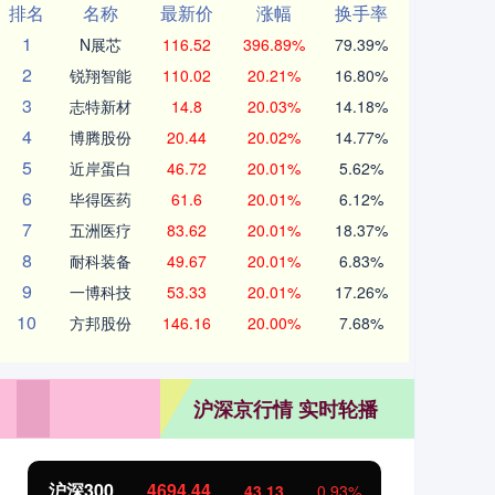
排名
名称
最新价
涨幅
换手率
1
N展芯
116.52
396.89%
79.39%
2
锐翔智能
110.02
20.21%
16.80%
3
志特新材
14.8
20.03%
14.18%
4
博腾股份
20.44
20.02%
14.77%
5
近岸蛋白
46.72
20.01%
5.62%
6
毕得医药
61.6
20.01%
6.12%
7
五洲医疗
83.62
20.01%
18.37%
8
耐科装备
49.67
20.01%
6.83%
9
一博科技
53.33
20.01%
17.26%
10
方邦股份
146.16
20.00%
7.68%
沪深京行情 实时轮播
北证50
1134.24
创
11.37
1.01%