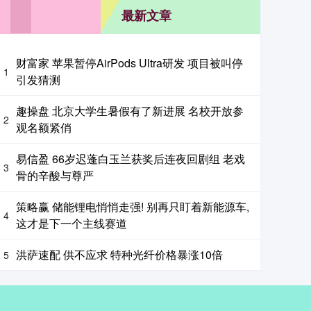
最新文章
财富家 苹果暂停AirPods Ultra研发 项目被叫停
1
引发猜测
趣操盘 北京大学生暑假有了新进展 名校开放参
2
观名额紧俏
易信盈 66岁迟蓬白玉兰获奖后连夜回剧组 老戏
3
骨的辛酸与尊严
策略赢 储能锂电悄悄走强! 别再只盯着新能源车,
4
这才是下一个主线赛道
洪萨速配 供不应求 特种光纤价格暴涨10倍
5