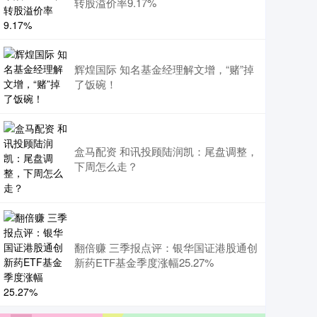
转股溢价率9.17%
辉煌国际 知名基金经理解文增，“赌”掉
了饭碗！
盒马配资 和讯投顾陆润凯：尾盘调整，
下周怎么走？
翻倍赚 三季报点评：银华国证港股通创
新药ETF基金季度涨幅25.27%