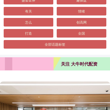
盛金证券
趣操盘
有关
情绪
怎么
创高网
打造
全国
全部话题标签
关注 大牛时代配资