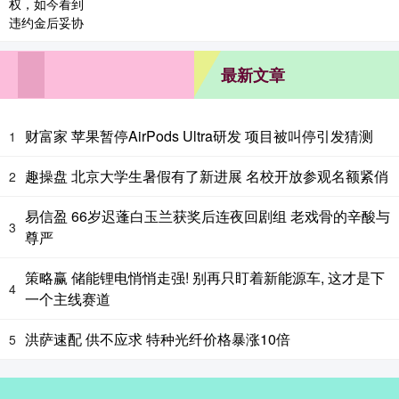
最新文章
财富家 苹果暂停AirPods Ultra研发 项目被叫停引发猜测
1
趣操盘 北京大学生暑假有了新进展 名校开放参观名额紧俏
2
易信盈 66岁迟蓬白玉兰获奖后连夜回剧组 老戏骨的辛酸与
3
尊严
策略赢 储能锂电悄悄走强! 别再只盯着新能源车, 这才是下
4
一个主线赛道
洪萨速配 供不应求 特种光纤价格暴涨10倍
5