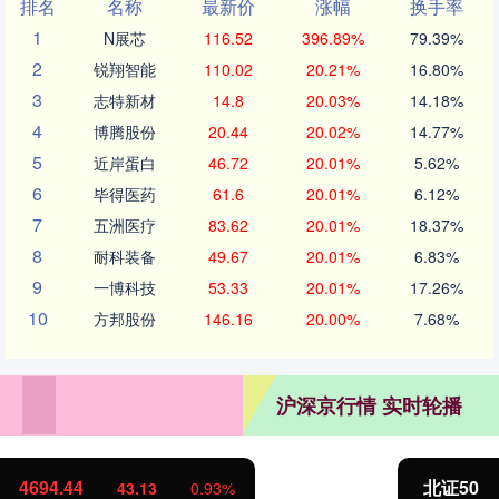
排名
名称
最新价
涨幅
换手率
1
N展芯
116.52
396.89%
79.39%
2
锐翔智能
110.02
20.21%
16.80%
3
志特新材
14.8
20.03%
14.18%
4
博腾股份
20.44
20.02%
14.77%
5
近岸蛋白
46.72
20.01%
5.62%
6
毕得医药
61.6
20.01%
6.12%
7
五洲医疗
83.62
20.01%
18.37%
8
耐科装备
49.67
20.01%
6.83%
9
一博科技
53.33
20.01%
17.26%
10
方邦股份
146.16
20.00%
7.68%
沪深京行情 实时轮播
北证50
1134.24
11.37
1.01%