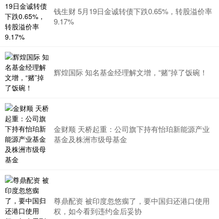
钱生财 5月19日金诚转债下跌0.65%，转股溢价率
9.17%
辉煌国际 知名基金经理解文增，“赌”掉了饭碗！
金财顺 天桥起重：公司旗下持有怡珀新能源产业
基金及株洲市级母基金
尊鼎配资 被印度忽悠瘸了，要中国归还港口使用
权，如今看到违约金后妥协