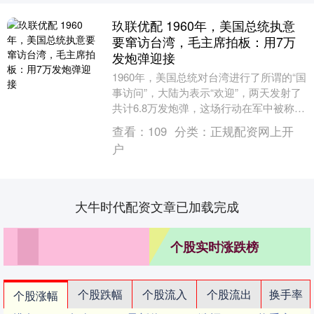
玖联优配 1960年，美国总统执意
要窜访台湾，毛主席拍板：用7万
发炮弹迎接
1960年，美国总统对台湾进行了所谓的“国
事访问”，大陆为表示“欢迎”，两天发射了
共计6.8万发炮弹，这场行动在军中被称
为“万炮齐轰迎送瘟神”。 “瘟神”为什么....
查看：
109
分类：
正规配资网上开
户
大牛时代配资文章已加载完成
个股实时涨跌榜
个股跌幅
个股流入
个股流出
换手率
个股涨幅