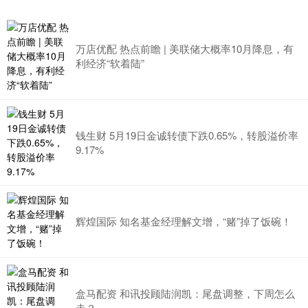
万店优配 热点前瞻 | 美联储大概率10月降息，有
利经济“软着陆”
钱生财 5月19日金诚转债下跌0.65%，转股溢价率
9.17%
辉煌国际 知名基金经理解文增，“赌”掉了饭碗！
盒马配资 和讯投顾陆润凯：尾盘调整，下周怎么
走？