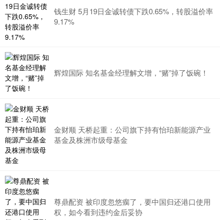
钱生财 5月19日金诚转债下跌0.65%，转股溢价率
9.17%
辉煌国际 知名基金经理解文增，“赌”掉了饭碗！
金财顺 天桥起重：公司旗下持有怡珀新能源产业
基金及株洲市级母基金
尊鼎配资 被印度忽悠瘸了，要中国归还港口使用
权，如今看到违约金后妥协