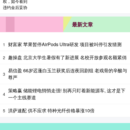
最新文章
财富家 苹果暂停AirPods Ultra研发 项目被叫停引发猜测
1
趣操盘 北京大学生暑假有了新进展 名校开放参观名额紧俏
2
易信盈 66岁迟蓬白玉兰获奖后连夜回剧组 老戏骨的辛酸与
3
尊严
策略赢 储能锂电悄悄走强! 别再只盯着新能源车, 这才是下
4
一个主线赛道
洪萨速配 供不应求 特种光纤价格暴涨10倍
5