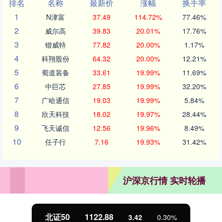
排名
名称
最新价
涨幅
换手率
1
N津富
37.49
114.72%
77.46%
2
威尔高
39.83
20.01%
17.76%
3
锴威特
77.82
20.00%
1.17%
4
科翔股份
64.32
20.00%
12.21%
5
蜀道装备
33.61
19.99%
11.69%
6
中巨芯
27.85
19.99%
32.20%
7
广哈通信
19.03
19.99%
5.84%
8
欣天科技
18.02
19.97%
28.44%
9
飞天诚信
12.56
19.96%
8.49%
10
任子行
7.16
19.93%
31.42%
沪深京行情 实时轮播
北证50
1122.88
3.42
0.30%