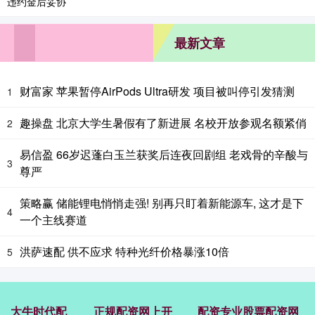
最新文章
财富家 苹果暂停AirPods Ultra研发 项目被叫停引发猜测
1
趣操盘 北京大学生暑假有了新进展 名校开放参观名额紧俏
2
易信盈 66岁迟蓬白玉兰获奖后连夜回剧组 老戏骨的辛酸与
3
尊严
策略赢 储能锂电悄悄走强! 别再只盯着新能源车, 这才是下
4
一个主线赛道
洪萨速配 供不应求 特种光纤价格暴涨10倍
5
大牛时代配
正规配资网上开
配资专业股票配资网