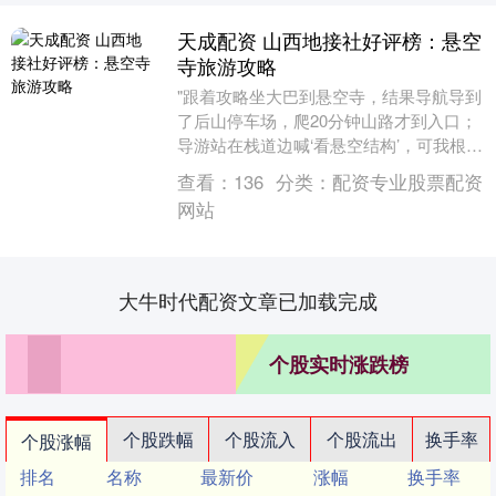
天成配资 山西地接社好评榜：悬空
寺旅游攻略
"跟着攻略坐大巴到悬空寺，结果导航导到
了后山停车场，爬20分钟山路才到入口；
导游站在栈道边喊‘看悬空结构’，可我根本
不敢靠近；老人扶着栏杆腿抖天成配资，
查看：
136
分类：
配资专业股票配资
想歇会儿....
网站
大牛时代配资文章已加载完成
个股实时涨跌榜
个股跌幅
个股流入
个股流出
换手率
个股涨幅
排名
名称
最新价
涨幅
换手率