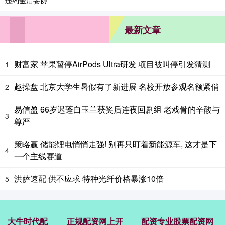
最新文章
财富家 苹果暂停AirPods Ultra研发 项目被叫停引发猜测
1
趣操盘 北京大学生暑假有了新进展 名校开放参观名额紧俏
2
易信盈 66岁迟蓬白玉兰获奖后连夜回剧组 老戏骨的辛酸与
3
尊严
策略赢 储能锂电悄悄走强! 别再只盯着新能源车, 这才是下
4
一个主线赛道
洪萨速配 供不应求 特种光纤价格暴涨10倍
5
大牛时代配
正规配资网上开
配资专业股票配资网