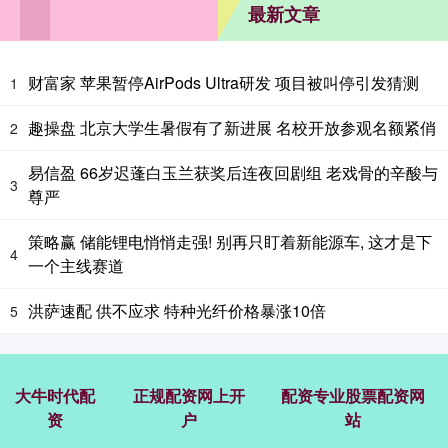
最新文章
财富家 苹果暂停AirPods Ultra研发 项目被叫停引发猜测
1
趣操盘 北京大学生暑假有了新进展 名校开放参观名额紧俏
2
易信盈 66岁迟蓬白玉兰获奖后连夜回剧组 老戏骨的辛酸与
3
尊严
策略赢 储能锂电悄悄走强! 别再只盯着新能源车, 这才是下
4
一个主线赛道
洪萨速配 供不应求 特种光纤价格暴涨10倍
5
大牛时代配
正规配资网上开
配资专业股票配资网
资
户
站