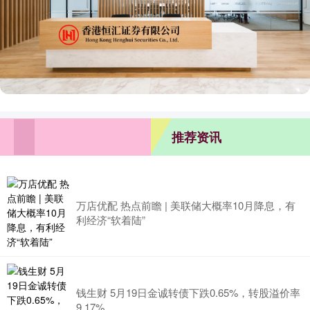
推荐资讯
万店优配 热点前瞻 | 美联储大概率10月降息，有
利经济“软着陆”
钱生财 5月19日金诚转债下跌0.65%，转股溢价率
9.17%