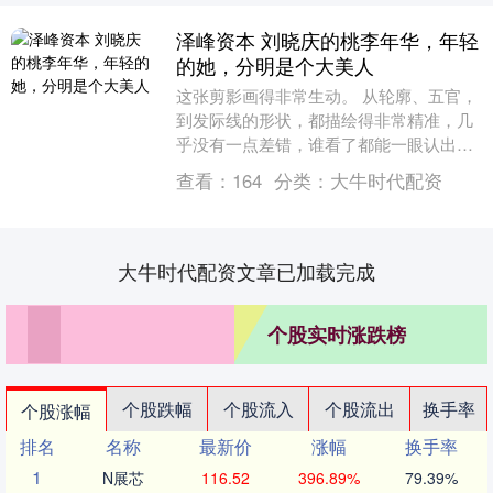
泽峰资本 刘晓庆的桃李年华，年轻
的她，分明是个大美人
这张剪影画得非常生动。 从轮廓、五官，
到发际线的形状，都描绘得非常精准，几
乎没有一点差错，谁看了都能一眼认出。
刘晓庆的侧脸最具辨识度。 她的额头有些
查看：
164
分类：
大牛时代配资
突出，看起....
大牛时代配资文章已加载完成
个股实时涨跌榜
个股跌幅
个股流入
个股流出
换手率
个股涨幅
排名
名称
最新价
涨幅
换手率
1
N展芯
116.52
396.89%
79.39%