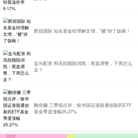
辉煌国际 知名基金经理解文增，“赌”掉了饭碗！
盒马配资 和讯投顾陆润凯：尾盘调整，下周怎么
走？
翻倍赚 三季报点评：银华国证港股通创新药ETF
基金季度涨幅25.27%