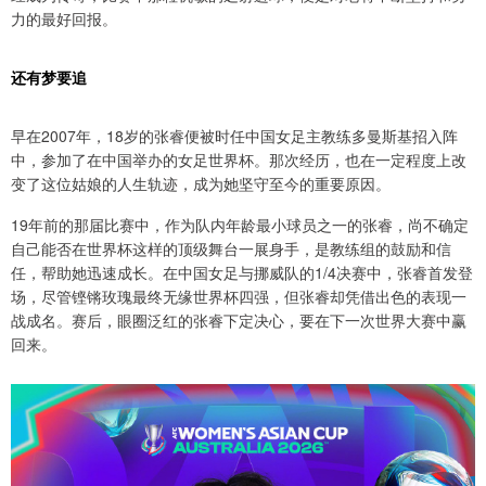
力的最好回报。
还有梦要追
早在2007年，18岁的张睿便被时任中国女足主教练多曼斯基招入阵
中，参加了在中国举办的女足世界杯。那次经历，也在一定程度上改
变了这位姑娘的人生轨迹，成为她坚守至今的重要原因。
19年前的那届比赛中，作为队内年龄最小球员之一的张睿，尚不确定
自己能否在世界杯这样的顶级舞台一展身手，是教练组的鼓励和信
任，帮助她迅速成长。在中国女足与挪威队的1/4决赛中，张睿首发登
场，尽管铿锵玫瑰最终无缘世界杯四强，但张睿却凭借出色的表现一
战成名。赛后，眼圈泛红的张睿下定决心，要在下一次世界大赛中赢
回来。