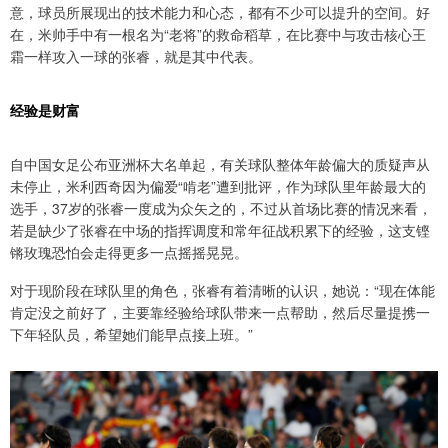
意，球员所展现出的技术能力和心态，都有不少可以提升的空间。好
在，米帅手中有一根名为“老将”的救命稻草，在比赛中与攻击核心王
霜一样攻入一球的张睿，就是其中代表。
经验是财富
自中国女足公布亚洲杯大名单起，有关球队整体年龄偏大的质疑声从
未停止，米利西奇因为偏爱“啃老”遭到批评，作为球队里年龄最大的
选手，37岁的张睿一度成为众矢之的，不过从首场比赛的情况来看，
若是缺少了张睿在中场的指挥调度和常年征战积累下的经验，这支铿
锵玫瑰恐怕会走得更多一点摇摇晃晃。
对于现阶段在球队里的角色，张睿有着清晰的认识，她说：“现在体能
肯定没之前好了，主要靠经验给球队带来一点帮助，然后尽量提携一
下年轻队员，希望她们能早点接上班。”