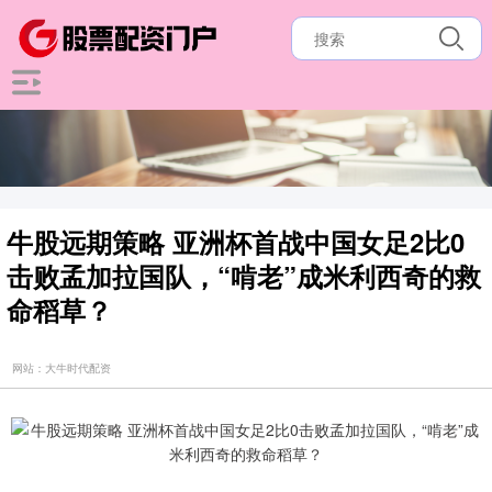
牛股远期策略 亚洲杯首战中国女足2比0
击败孟加拉国队，“啃老”成米利西奇的救
命稻草？
网站：大牛时代配资