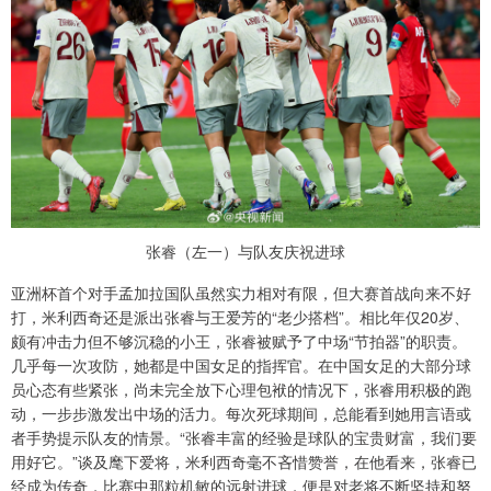
张睿（左一）与队友庆祝进球
亚洲杯首个对手孟加拉国队虽然实力相对有限，但大赛首战向来不好
打，米利西奇还是派出张睿与王爱芳的“老少搭档”。相比年仅20岁、
颇有冲击力但不够沉稳的小王，张睿被赋予了中场“节拍器”的职责。
几乎每一次攻防，她都是中国女足的指挥官。在中国女足的大部分球
员心态有些紧张，尚未完全放下心理包袱的情况下，张睿用积极的跑
动，一步步激发出中场的活力。每次死球期间，总能看到她用言语或
者手势提示队友的情景。“张睿丰富的经验是球队的宝贵财富，我们要
用好它。”谈及麾下爱将，米利西奇毫不吝惜赞誉，在他看来，张睿已
经成为传奇，比赛中那粒机敏的远射进球，便是对老将不断坚持和努