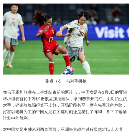
张睿（右）与对手拼抢
凭借王霜和张睿在上半场结束前的两连击，中国女足在3月3日的亚洲
杯小组赛首轮中2比0击败孟加拉国队，拿到赛事开门红。面对陌生的
对手，铿锵玫瑰踢得算不上好，开场阶段甚至一度有先丢球的危险，
好在以老将为主的中国女足在关键时刻还是稳住了阵脚，拿下了这场
计划中的胜利。
对中国女足主帅米利西奇而言，亚洲杯首战的过程显然难以让人满