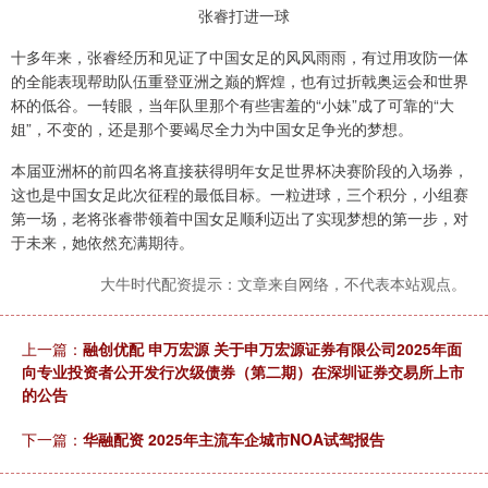
张睿打进一球
十多年来，张睿经历和见证了中国女足的风风雨雨，有过用攻防一体
的全能表现帮助队伍重登亚洲之巅的辉煌，也有过折戟奥运会和世界
杯的低谷。一转眼，当年队里那个有些害羞的“小妹”成了可靠的“大
姐”，不变的，还是那个要竭尽全力为中国女足争光的梦想。
本届亚洲杯的前四名将直接获得明年女足世界杯决赛阶段的入场券，
这也是中国女足此次征程的最低目标。一粒进球，三个积分，小组赛
第一场，老将张睿带领着中国女足顺利迈出了实现梦想的第一步，对
于未来，她依然充满期待。
大牛时代配资提示：文章来自网络，不代表本站观点。
上一篇：
融创优配 申万宏源 关于申万宏源证券有限公司2025年面
向专业投资者公开发行次级债券（第二期）在深圳证券交易所上市
的公告
下一篇：
华融配资 2025年主流车企城市NOA试驾报告