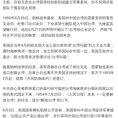
主权，目前无意在台湾获得特别权利或建立军事基地，亦不拟用武装
部队干预其现在局势。
1950年6月25日，朝鲜战争爆发，美国对中国台湾的需要变得明显而
又迫切。杜鲁门出尔反尔，下令派第七舰队侵入中国台湾。为掩盖其
侵略行径，他在6月27日的声明中抛出了“台湾地位未定论”，声称“等
待太平洋安全的恢复”，或经由联合国考虑。
美国在当年9月的联合国大会上提出将所谓“台湾问题”列入大会方案，
遭到海峡两岸一致反对，加之苏联等国站在中国一边，美国无奈作出
退步，联大投票表决暂缓讨论“台湾问题”。
随着朝鲜战争的结束，美军再赖在台湾成了师出无名，需要制造新的
借口割裂台湾，在蒋介石也离不开美国支持的情况下，双方于1953年
3月起，磋商《共同防御条约》的签订。
中共担心美蒋即将签订的条约有可能把台湾海峡两岸分裂的局面以法
律的形式固定下来，1954年7月23日，《人民日报》发表《一定要解
放台湾》的社论，提出“解放台湾”的口号。
8月3日，美国国务卿杜勒斯公开宣称，美国将向中国台湾提供军事援
助，“以阻止共产党占领台湾”，并打算同中国台湾进行签订军事条约