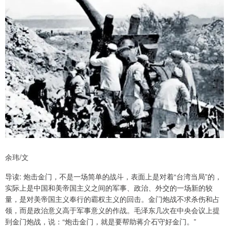
余玮/文
导读: 炮击金门，不是一场简单的战斗，表面上是对着“台湾当局”的，
实际上是中国和美帝国主义之间的军事、政治、外交的一场新的较
量，是对美帝国主义奉行的霸权主义的回击。金门炮战不求杀伤和占
领，而是政治意义高于军事意义的作战。毛泽东几次在中央会议上提
到金门炮战，说：“炮击金门，就是要帮助蒋介石守好金门。”