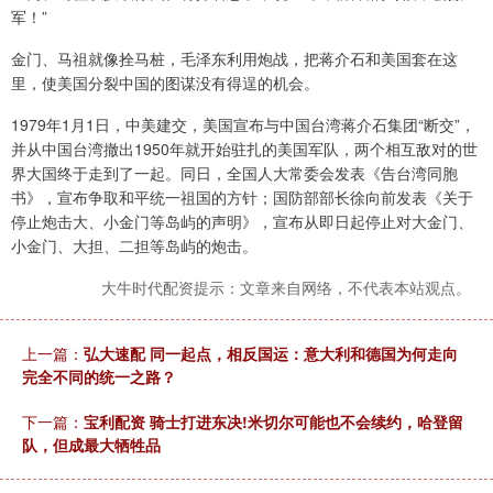
军！”
金门、马祖就像拴马桩，毛泽东利用炮战，把蒋介石和美国套在这
里，使美国分裂中国的图谋没有得逞的机会。
1979年1月1日，中美建交，美国宣布与中国台湾蒋介石集团“断交”，
并从中国台湾撤出1950年就开始驻扎的美国军队，两个相互敌对的世
界大国终于走到了一起。同日，全国人大常委会发表《告台湾同胞
书》，宣布争取和平统一祖国的方针；国防部部长徐向前发表《关于
停止炮击大、小金门等岛屿的声明》，宣布从即日起停止对大金门、
小金门、大担、二担等岛屿的炮击。
大牛时代配资提示：文章来自网络，不代表本站观点。
上一篇：
弘大速配 同一起点，相反国运：意大利和德国为何走向
完全不同的统一之路？
下一篇：
宝利配资 骑士打进东决!米切尔可能也不会续约，哈登留
队，但成最大牺牲品