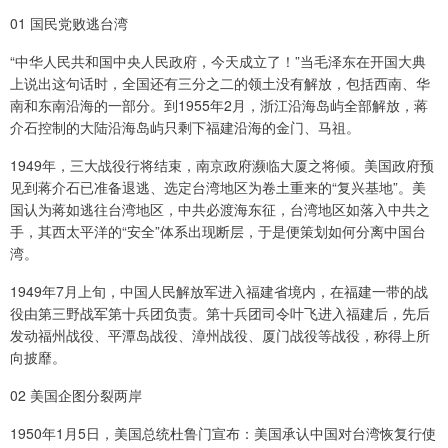
01 国民党败逃台湾
“中华人民共和国中央人民政府，今天成立了！”当毛泽东在开国大典
上说出这句话时，全国还有三分之二的领土没有解放，包括西南、华
南和东南沿海的一部分。到1955年2月，浙江沿海岛屿全部解放，蒋
介石控制的大陆沿海岛屿只剩下福建沿海的金门、马祖。
1949年，三大战役行将结束，南京政府濒临大厦之将倾。美国政府预
见到蒋介石已准备退逃、选定台湾地区为卷土重来的“复兴基地”。美
国认为蒋如逃往台湾地区，中共必渡海东征，台湾地区如落入中共之
手，其西太平洋的“安全”体系出现断层，于是便策划如何分离中国台
湾。
1949年7月上旬，中国人民解放军进入福建省境内，在福建一带的战
役由第三野战军第十兵团负责。第十兵团司令叶飞进入福建后，先后
发动福州战役、平潭岛战役、漳州战役、厦门战役等战役，称得上所
向披靡。
02 美国企图分裂两岸
1950年1月5日，美国总统杜鲁门宣布：美国承认中国对台湾恢复行使