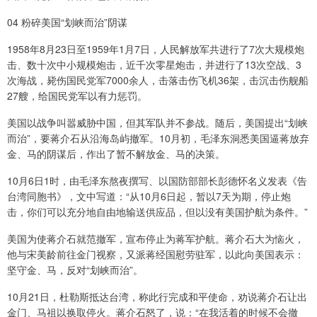
04 粉碎美国“划峡而治”阴谋
1958年8月23日至1959年1月7日，人民解放军共进行了7次大规模炮
击、数十次中小规模炮击，近千次零星炮击，并进行了13次空战、3
次海战，毙伤国民党军7000余人，击落击伤飞机36架，击沉击伤舰船
27艘，给国民党军以有力惩罚。
美国以战争叫嚣威胁中国，但其军队并不参战。随后，美国提出“划峡
而治”，要蒋介石从沿海岛屿撤军。10月初，毛泽东洞悉美国逼蒋放弃
金、马的阴谋后，作出了暂不解放金、马的决策。
10月6日1时，由毛泽东熬夜撰写、以国防部部长彭德怀名义发表《告
台湾同胞书》，文中写道：“从10月6日起，暂以7天为期，停止炮
击，你们可以充分地自由地输送供应品，但以没有美国护航为条件。”
美国为使蒋介石就范撤军，宣布停止为蒋军护航。蒋介石大为恼火，
他与宋美龄前往金门视察，又派蒋经国慰劳驻军，以此向美国表示：
坚守金、马，反对“划峡而治”。
10月21日，杜勒斯抵达台湾，称此行完成和平使命，劝说蒋介石让出
金门、马祖以换取停火。蒋介石怒了，说：“在我活着的时候不会撤