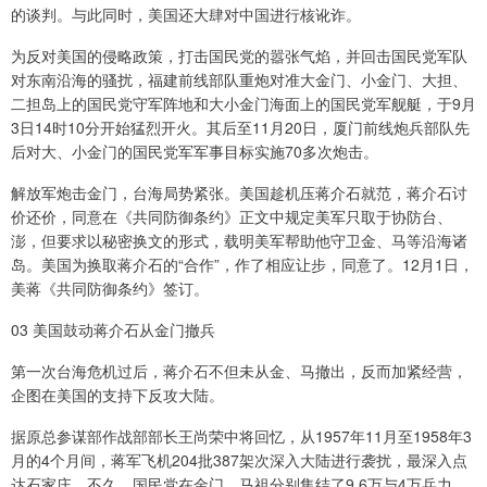
的谈判。与此同时，美国还大肆对中国进行核讹诈。
为反对美国的侵略政策，打击国民党的嚣张气焰，并回击国民党军队
对东南沿海的骚扰，福建前线部队重炮对准大金门、小金门、大担、
二担岛上的国民党守军阵地和大小金门海面上的国民党军舰艇，于9月
3日14时10分开始猛烈开火。其后至11月20日，厦门前线炮兵部队先
后对大、小金门的国民党军军事目标实施70多次炮击。
解放军炮击金门，台海局势紧张。美国趁机压蒋介石就范，蒋介石讨
价还价，同意在《共同防御条约》正文中规定美军只取于协防台、
澎，但要求以秘密换文的形式，载明美军帮助他守卫金、马等沿海诸
岛。美国为换取蒋介石的“合作”，作了相应让步，同意了。12月1日，
美蒋《共同防御条约》签订。
03 美国鼓动蒋介石从金门撤兵
第一次台海危机过后，蒋介石不但未从金、马撤出，反而加紧经营，
企图在美国的支持下反攻大陆。
据原总参谋部作战部部长王尚荣中将回忆，从1957年11月至1958年3
月的4个月间，蒋军飞机204批387架次深入大陆进行袭扰，最深入点
达石家庄。不久，国民党在金门、马祖分别集结了9.6万与4万兵力。