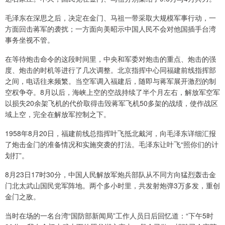
毛泽东在深思之后，决定在金门、马祖一带采取大规模军事行动，一
方面回击蒋军的袭扰；一方面向美昭示中国人民不会对他国插手台湾
事务坐视不管。
在等待炮击命令的这段时间里，中央和军委对炮击的重点、炮击的强
度、炮击的时机等进行了几次调整。北京指挥中心同福建前线指挥部
之间，电话往来频繁。当空军调入福建后，随即与蒋军展开激烈的制
空权争夺。8月以后，海峡上空的空战持续了半个月左右，解放军空军
以损失20余架飞机的代价取得击毁蒋军飞机50多架的战绩，使作战区
域上空，完全在解放军控制之下。
1958年8月20日，福建前线总指挥叶飞抵北戴河，向毛泽东详细汇报
了炮击金门的准备情况和实施突袭的打法。毛泽东让叶飞“照你们的计
划打”。
8月23日17时30分，中国人民解放军炮兵部队从不同方向猛烈轰击金
门北太武山国民党军阵地。两个多小时里，共发射炮弹3万多发，重创
金门之敌。
当时在场的一名台湾“国防部新闻局”工作人员日后回忆道：“下午5时