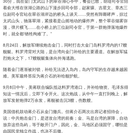
30分，我在金门太武山下的翠谷湖心亭中，餐会已散，胡琏司令官陪
着俞大维在张湖公路的山下漫步回司令部，赵家骧、吉星文、章杰三
位副司令官站在翠谷湖岸边的桥头上谈天……突然有阵嘶哮声，掠过
太武山头，驰落翠湖，紧接着是山摇地动的爆炸声，整个翠谷烟雾弥
漫，弹片横飞……在小桥上的三位副司令官，于第一群炮弹落地爆炸
时，就全都‘牺牲殉难’了。”
8月24日，解放军继续炮击金门，同时打击大金门岛料罗湾内的17艘
舰艇。料罗湾背对大陆，是台湾向金门补给的主要通道。在解放军猛
烈炮火之下，17艘舰艇集体向外海逃跑。
随着金门逐渐被封锁，补给无法进入岛内，岛内守军的生存越来越困
难。美军最终答应为蒋介石的补给舰护航。
9月8日中午，美蒋联合编队抵达料罗湾港口，并补给物资。毛泽东得
知这一情况后，立即下令开火。这次炮战，从中午一直打到晚上，解
放军发射炮弹2万余发，蒋舰被击沉3艘，伤数艘。
美国借机鼓动蒋介石从金门撤兵。但蒋介石两次出席记者招待会，
说：中共炮击金门，是进攻台湾的前奏；金、马是台湾的屏障，自动
放弃这些岛屿，等于敞开门户，因此，金、马地区必须固守，哪怕是
由国民党独立作战，也决不后撤。