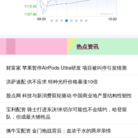
热点资讯
财富家 苹果暂停AirPods Ultra研发 项目被叫停引发猜测
洪萨速配 供不应求 特种光纤价格暴涨10倍
股点网 科技与新消费双轮驱动 中国商业地产显结构性韧性
宝利配资 骑士打进东决!米切尔可能也不会续约，哈登留
队，但成最大牺牲品
擒牛宝配资 金门炮战背后：血浓于水的两岸亲情