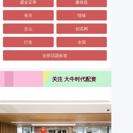
盛金证券
趣操盘
有关
情绪
怎么
创高网
打造
全国
全部话题标签
关注 大牛时代配资