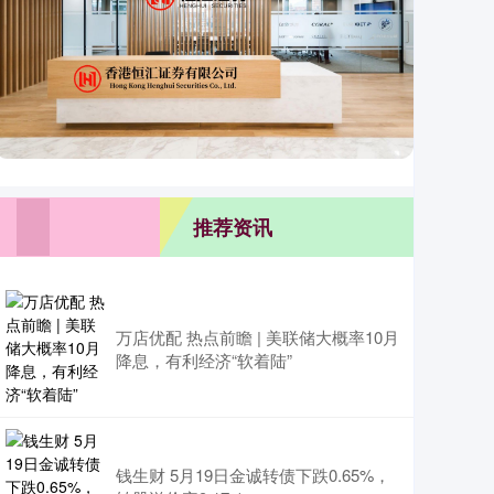
推荐资讯
万店优配 热点前瞻 | 美联储大概率10月
降息，有利经济“软着陆”
钱生财 5月19日金诚转债下跌0.65%，