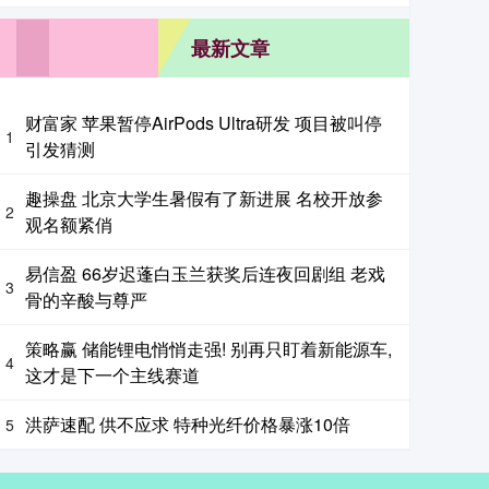
最新文章
财富家 苹果暂停AirPods Ultra研发 项目被叫停
1
引发猜测
趣操盘 北京大学生暑假有了新进展 名校开放参
2
观名额紧俏
易信盈 66岁迟蓬白玉兰获奖后连夜回剧组 老戏
3
骨的辛酸与尊严
策略赢 储能锂电悄悄走强! 别再只盯着新能源车,
4
这才是下一个主线赛道
洪萨速配 供不应求 特种光纤价格暴涨10倍
5