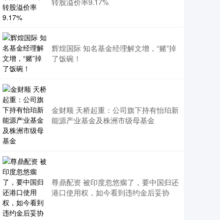
转股溢价率9.17%
辉煌国际 知名基金经理解文增，“赌”掉
了饭碗！
金财顺 天桥起重：公司旗下持有怡珀新
能源产业基金及株洲市级母基金
尊鼎配资 被印度忽悠瘸了，要中国归还
港口使用权，如今看到违约金后妥协