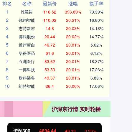
排名
名称
最新价
涨幅
换手率
1
N展芯
116.52
396.89%
79.39%
2
锐翔智能
110.02
20.21%
16.80%
3
志特新材
14.8
20.03%
14.18%
4
博腾股份
20.44
20.02%
14.77%
5
近岸蛋白
46.72
20.01%
5.62%
6
毕得医药
61.6
20.01%
6.12%
7
五洲医疗
83.62
20.01%
18.37%
8
一博科技
53.33
20.01%
17.26%
9
耐科装备
49.67
20.01%
6.83%
10
朗特智能
26.4
20.00%
17.06%
沪深京行情 实时轮播
沪深300
4694.44
北
43.13
0.93%