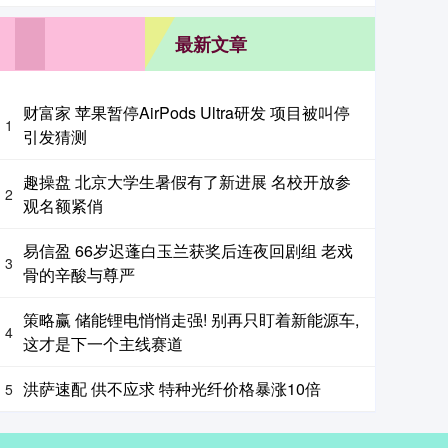
最新文章
财富家 苹果暂停AirPods Ultra研发 项目被叫停
1
引发猜测
趣操盘 北京大学生暑假有了新进展 名校开放参
2
观名额紧俏
易信盈 66岁迟蓬白玉兰获奖后连夜回剧组 老戏
3
骨的辛酸与尊严
策略赢 储能锂电悄悄走强! 别再只盯着新能源车,
4
这才是下一个主线赛道
洪萨速配 供不应求 特种光纤价格暴涨10倍
5