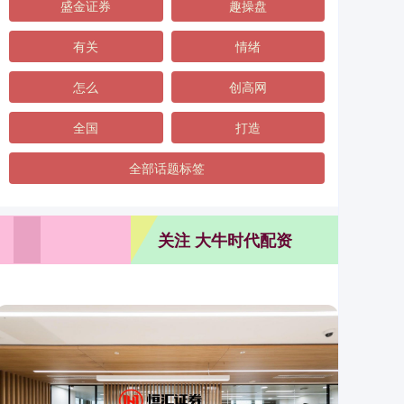
盛金证券
趣操盘
有关
情绪
怎么
创高网
全国
打造
全部话题标签
关注 大牛时代配资