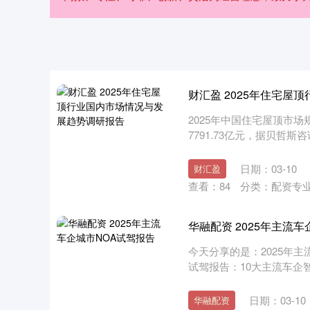
财汇盈 2025年住宅屋
2025年中国住宅屋顶市场
7791.73亿元，据贝哲斯
日期：03-10
财汇盈
查看：
84
分类：
配资专
华融配资 2025年主流
今天分享的是：2025年主流
试驾报告：10大主流车企智驾
日期：03-10
华融配资
深证成指
14046.68
.18
0.31%
-97.52
-0