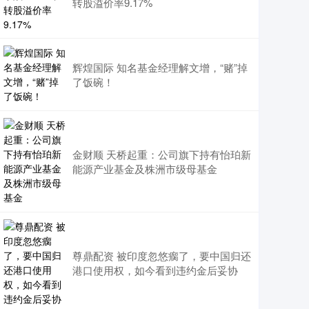
转股溢价率9.17%
辉煌国际 知名基金经理解文增，“赌”掉
了饭碗！
金财顺 天桥起重：公司旗下持有怡珀新
能源产业基金及株洲市级母基金
尊鼎配资 被印度忽悠瘸了，要中国归还
港口使用权，如今看到违约金后妥协