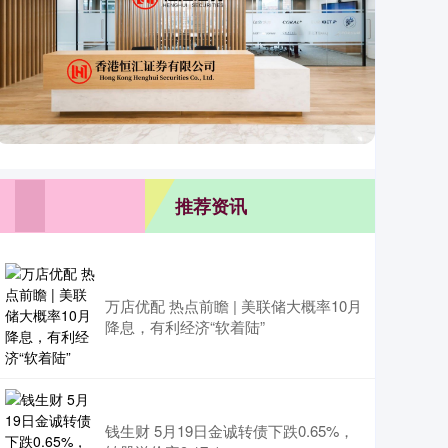
推荐资讯
万店优配 热点前瞻 | 美联储大概率10月
降息，有利经济“软着陆”
钱生财 5月19日金诚转债下跌0.65%，