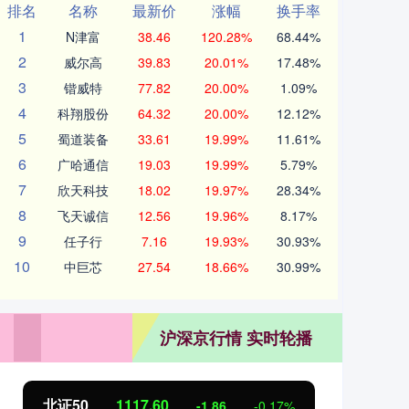
排名
名称
最新价
涨幅
换手率
1
N津富
38.46
120.28%
68.44%
2
威尔高
39.83
20.01%
17.48%
3
锴威特
77.82
20.00%
1.09%
4
科翔股份
64.32
20.00%
12.12%
5
蜀道装备
33.61
19.99%
11.61%
6
广哈通信
19.03
19.99%
5.79%
7
欣天科技
18.02
19.97%
28.34%
8
飞天诚信
12.56
19.96%
8.17%
9
任子行
7.16
19.93%
30.93%
10
中巨芯
27.54
18.66%
30.99%
沪深京行情 实时轮播
北证50
1117.58
创业
-1.88
-0.17%