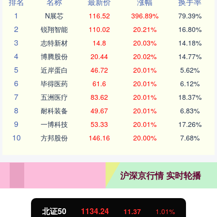
排名
名称
最新价
涨幅
换手率
1
N展芯
116.52
396.89%
79.39%
2
锐翔智能
110.02
20.21%
16.80%
3
志特新材
14.8
20.03%
14.18%
4
博腾股份
20.44
20.02%
14.77%
5
近岸蛋白
46.72
20.01%
5.62%
6
毕得医药
61.6
20.01%
6.12%
7
五洲医疗
83.62
20.01%
18.37%
8
耐科装备
49.67
20.01%
6.83%
9
一博科技
53.33
20.01%
17.26%
10
方邦股份
146.16
20.00%
7.68%
沪深京行情 实时轮播
北证50
1134.24
11.37
1.01%