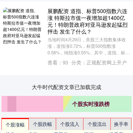
展鹏配资 道指、标普500指数六连
涨 特斯拉市值一夜增加超1400亿
元！特朗普政府对亚马逊发起猛烈
抨击 发生了什么？
当地时间4月29日，美股三大指数集体收
涨，道指涨0.72%，标普500指数涨
0.58%，纳指涨0.55%。其中，道指、标普
500指数均录得日线六连涨。 大型科技....
查看：
93
分类：
正规配资网上开户
大牛时代配资文章已加载完成
个股实时涨跌榜
个股跌幅
个股流入
个股流出
换手率
个股涨幅