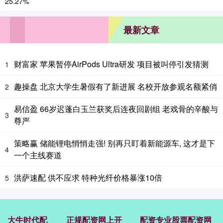
最新文章
财富家 苹果暂停AirPods Ultra研发 项目被叫停引发猜测
1
趣操盘 北京大学生暑假有了新进展 名校开放参观名额紧俏
2
易信盈 66岁迟蓬白玉兰获奖后连夜回剧组 老戏骨的辛酸与
3
尊严
策略赢 储能锂电悄悄走强! 别再只盯着新能源车, 这才是下
4
一个主线赛道
洪萨速配 供不应求 特种光纤价格暴涨10倍
5
大牛时代配
正规配资网上开
配资专业股票配资网