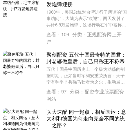
发炮弹迎接
1960年，美国总统对台湾进行了所谓的“国
事访问”，大陆为表示“欢迎”，两天发射了
共计6.8万发炮弹，这场行动在军中被称
为“万炮齐轰迎送瘟神”。 “瘟神”为什么....
查看：
109
分类：
正规配资网上开
户
聚创配资 五代十国最奇特的国君：
封老婆做皇后，自己只称王不称帝
五代十国是中国历史上一个极为动荡的割
据时期，正如当时军阀安重荣所言：天子
宁有种乎？兵强马壮者为之尔，生动展现
了那个有枪便是草头王的乱世景象。在这
查看：
97
分类：
配资专业股票配资
个群雄并起的年代....
网站
弘大速配 同一起点，相反国运：意
大利和德国为何走向完全不同的统
一之路？