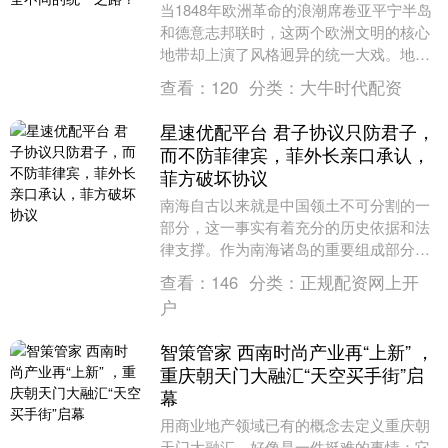
当1848年欧洲革命的浪潮席卷亚平宁半岛
和德意志邦联时，这两个欧洲文明的核心
地带却上演了风格迥异的统一大戏。地中
海沿岸的意大利半岛沐浴在温暖的阳光
查看：
120
分类：
大牛时代配资
下，而中欧的德....
星速优配平台 君子协议只防君子，
而不防菲律宾，菲外长亲口承认，
菲方破坏协议
南海自古以来就是中国领土不可分割的一
部分，这一事实有着充分的历史依据和法
律支撑。作为南海诸岛的重要组成部分，
南沙群岛及其附属岛礁，包括仁爱礁在
查看：
146
分类：
正规配资网上开
内，自古以来就在中....
户
智策管家 西南时尚产业再“上新” ，
重庆朝天门大融汇“天空买手街”启
幕
用商业地产领域已有的概念去定义重庆朝
天门大融汇，好像是一件挺难的事情：它