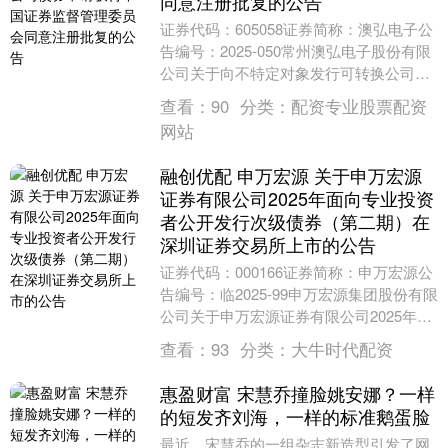
同意注册批复的公告
证券代码：605058证券简称：澳弘电子公
告编号：2025-050常州澳弘电子股份有限
公司关于向不特定对象发行可转换公司债
券申请获得中国证券监督管理委员会同意
查看：
90
分类：
配资专业股票配资
注....
网站
融创优配 申万宏源 关于申万宏源
证券有限公司2025年面向专业投资
者公开发行次级债券（第二期）在
深圳证券交易所上市的公告
证券代码：000166证券简称：申万宏源公
告编号：临2025-99申万宏源集团股份有限
公司关于申万宏源证券有限公司2025年面
向专业投资者公开发行次级债券（第二....
查看：
93
分类：
大牛时代配资
惠盈财富 宋慧乔撞脸姚安娜？一样
的短发齐刘海，一样的标准鹅蛋脸
最近，宋慧乔的一组杂志新造型引发了网