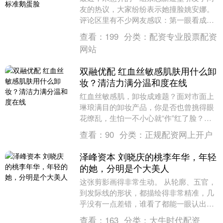
友的热议，大家纷纷表示她撞脸姚安娜。
评论区里有不少网友感叹：第一眼看成了
姚安娜，谁能想到宋慧乔会撞脸姚安娜。
查看：
199
分类：
配资专业股票配资
从对比照片来看，....
网站
双融优配 红血丝敏感肌肤用什么卸
妆？清洁力满分温和度在线
红血丝敏感肌，卸妆成难题？面对市面上
琳琅满目的卸妆产品，你是否也曾挑得眼
花缭乱，生怕一不小心就“作”红了脸？每
次卸妆都像在走钢丝，生怕刺激到脆弱的
查看：
90
分类：
正规配资网上开户
肌肤，那种痛苦....
泽峰资本 刘晓庆的桃李年华，年轻
的她，分明是个大美人
这张剪影画得非常生动。 从轮廓、五官，
到发际线的形状，都描绘得非常精准，几
乎没有一点差错，谁看了都能一眼认出。
刘晓庆的侧脸最具辨识度。 她的额头有些
查看：
163
分类：
大牛时代配资