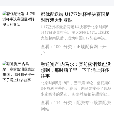
都优配送端 U17亚洲杯半决赛国足
对阵澳大利亚队
U17亚洲杯最后两场1/4决赛于北京时间5
月17日凌晨打完。澳大利亚U17队以3比0
完胜越南队后，成为中国U17队在半决赛
的对手。而乌兹别克斯坦U17队则通过
查看：
100
分类：
正规配资网上开
点....
户
融通资产 内马尔：赛前落泪我也没
想到，那时脑子里一下子涌上好多
往事
北京时间5月18日，巴甲第16轮，桑托斯0-
3不敌科里蒂巴。赛后，内马尔接受了现场
多家媒体的采访。 好多球迷都希望你能入
选国家队，大家都特别盼着你重回巴西
查看：
114
分类：
配资专业股票配资
队。面....
网站