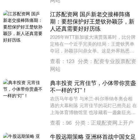
网站
江苏配资网 国乒新老交接棒阵痛
期：要想保护好王楚钦孙颖莎，新
人还真需要好好历练
2026年WTT新加坡大满贯落幕时，比分牌
定格在一个近乎完美的结局：王楚钦男单
夺冠，孙颖莎问鼎女单。这是外界熟悉、
也乐于接受的画面——国乒的两位核心，
查看：
123
分类：
配资专业股票配资
再次站在世....
网站
典丰投资 元宵佳节，小体带你赏盏
不一样的“灯”！
农历马年春节 与米兰-科尔蒂纳冬奥会相
遇的大幕刚落 元宵佳节的花灯已然亮起 在
上海体育博物馆里 也珍藏着一盏象征光明
美好的闪亮“明灯” 快跟着小体一起去看看
查看：
96
分类：
正规配资网上开户
吧！....
牛股远期策略 亚洲杯首战中国女足