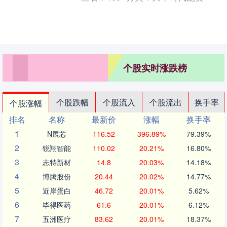
突出，看起....
个股实时涨跌榜
个股跌幅
个股流入
个股流出
换手率
个股涨幅
排名
名称
最新价
涨幅
换手率
1
N展芯
116.52
396.89%
79.39%
2
锐翔智能
110.02
20.21%
16.80%
3
志特新材
14.8
20.03%
14.18%
4
博腾股份
20.44
20.02%
14.77%
5
近岸蛋白
46.72
20.01%
5.62%
6
毕得医药
61.6
20.01%
6.12%
7
五洲医疗
83.62
20.01%
18.37%