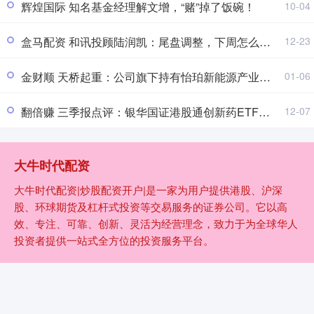
辉煌国际 知名基金经理解文增，“赌”掉了饭碗！
10-04
盒马配资 和讯投顾陆润凯：尾盘调整，下周怎么走？
12-23
金财顺 天桥起重：公司旗下持有怡珀新能源产业基金及株洲市级母基金
01-06
翻倍赚 三季报点评：银华国证港股通创新药ETF基金季度涨幅25.27%
12-07
大牛时代配资
大牛时代配资|炒股配资开户|是一家为用户提供港股、沪深
股、环球期货及杠杆式投资等交易服务的证券公司。它以高
效、专注、可靠、创新、灵活为经营理念，致力于为全球华人
投资者提供一站式全方位的投资服务平台。