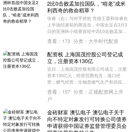
2比0击败孟加拉国队，“啃老”成米
利西奇的救命稻草？
张睿（右）与对手拼抢 凭借王霜和张睿在
上半场结束前的两连击，中国女足在3月3
日的亚洲杯小组赛首轮中2比0击败孟加拉
国队，拿到赛事开门红。面对陌生的对
查看：
172
分类：
大牛时代配资
手，铿锵玫瑰....
配资栈 上海国茂控股公司登记成
立，注册资本130亿
近日，上海国茂控股有限公司成立，注册
资本130亿元，经营范围包含：港口经
营；燃气经营；生物质燃气生产和供应；
互联网信息服务等。企查查股权穿透显
查看：
157
分类：
正规配资网上开
示，该公司由光明食....
户
金砖财富 澳弘电子 澳弘电子关于
向不特定对象发行可转换公司债券
申请获得中国证券监督管理委员会