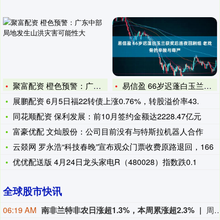
聚富配资 橙色预警：广东中部局地发生山洪灾害可能性大
易信盈 66岁迟蓬白玉兰获奖后连夜回剧组 老戏骨的辛酸与尊严
展鹏配资 6月5日福22转债上涨0.76%，转股溢价率43.
同花顺配资 保利发展：前10月签约金额达2228.47亿元
富豪优配 文灿股份：公司目前没有与特斯拉机器人合作
云燚网 罗永浩“科技春晚”宣布观众门票收费原路退回，166
优优配送版 4月24日龙头家电R（480028）指数跌0.1
全球股市快讯
06:19 AM
南非兰特非农日涨超1.3%，本周累涨超2.3%
周五（8月7日）纽约尾盘，欧元兑美元涨0.28%，报1.1558，北京时间20:30发布美国非农就业报告带来一波短线拉升行情，本周累计上涨0.27%，整体呈现出W形走势。英镑兑美元涨0.28%，报1.3492，本周累涨0.75%。美元兑瑞郎跌0.53%，报0.8080，本周涨0.06%。商品货币对中，澳元兑美元涨0.50%、本周累涨0.68%，纽元兑美元涨0.39%、本周累涨0.23%，美元兑加元跌0.52%、本周累跌0.56%。瑞典克朗兑美元涨0.01%、本周累涨0.26%，挪威克朗兑美元涨0.37%、本周累跌0.43%，丹麦克朗兑美元涨0.28%、本周累涨0.27%。波兰兹罗提兑美元涨0.39%、本周累涨0.53%，美元兑匈牙利福林跌0.88%、本周累跌