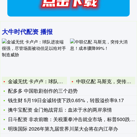
大牛时代配资 播报
金诚无忧 卡卢卢：球队进攻端很强，尽管场面被动但足以给对手制
中联亿配 马斯克，突传大消息！成本骤降99%！
配多多 中国歌剧创作的三个趋势
钱生财 5月19日金诚转债下跌0.65%，转股溢价率9.17
擒牛宝配资 金门炮战背后：血浓于水的两岸亲情
日斗配资 非农前瞻：关税重拳冲击就业市场，标普500跌势恐难
明珠国际 2026年第九届世界川菜大会将在内江举办