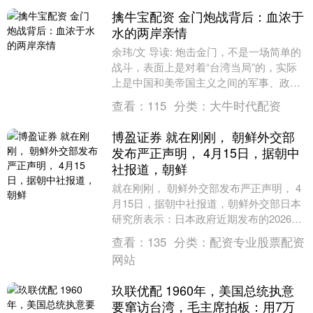
擒牛宝配资 金门炮战背后：血浓于
水的两岸亲情
余玮/文 导读: 炮击金门，不是一场简单的
战斗，表面上是对着“台湾当局”的，实际
上是中国和美帝国主义之间的军事、政
治、外交的一场新的较量，是对美帝国主
查看：
115
分类：
大牛时代配资
义奉行的霸....
博盈证券 就在刚刚， 朝鲜外交部
发布严正声明， 4月15日，据朝中
社报道，朝鲜
就在刚刚， 朝鲜外交部发布严正声明， 4
月15日，据朝中社报道，朝鲜外交部日本
研究所表示：日本政府近期发布的2026年
版《外交蓝皮书》充斥惯用的强盗逻辑、
查看：
135
分类：
配资专业股票配资
荒谬绝....
网站
玖联优配 1960年，美国总统执意
要窜访台湾，毛主席拍板：用7万