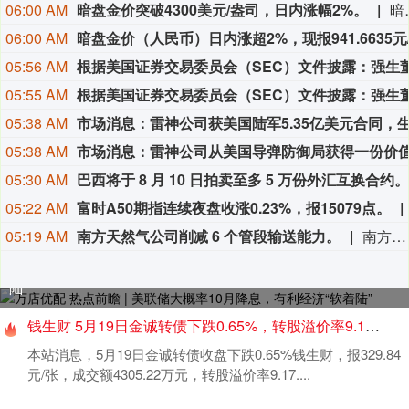
06:00 AM
暗盘金价突破4300美元/盎司，日内涨幅2%。
暗盘金价突破4
06:00 AM
05:56 AM
05:55 AM
05:38 AM
05:38 AM
05:30 AM
巴西将于 8 月 10 日拍卖至多 5 万份外汇互换合约。
05:22 AM
富时A50期指连续夜盘收涨0.23%，报15079点。
05:19 AM
南方天然气公司削减 6 个管段输送能力。
南方天然气公司削减 6 个管段输送能力。
万店优配 热点前瞻 | 美联储大概率10月降息，有利经济“软着
陆”
钱生财 5月19日金诚转债下跌0.65%，转股溢价率9.17%
本站消息，5月19日金诚转债收盘下跌0.65%钱生财，报329.84
元/张，成交额4305.22万元，转股溢价率9.17....